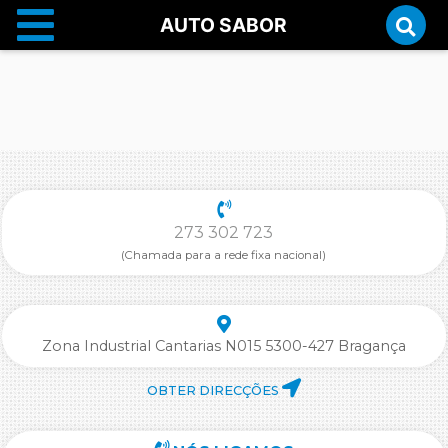
AUTO SABOR
273 302 723
(Chamada para a rede fixa nacional)
Zona Industrial Cantarias N015 5300-427 Bragança
OBTER DIRECÇÕES