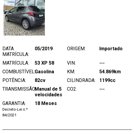
DATA
05/2019
ORIGEM:
Importado
MATRÍCULA:
MATRÍCULA:
53 XP 58
VIN:
---
COMBUSTÍVEL:
Gasolina
KM:
54.869km
POTÊNCIA:
82cv
CILINDRADA:
1199cc
TRANSMISSÃO:
Manual de 5
CO2:
---
velocidades
GARANTIA:
18 Meses
Decreto-Lei n.º
84/2021